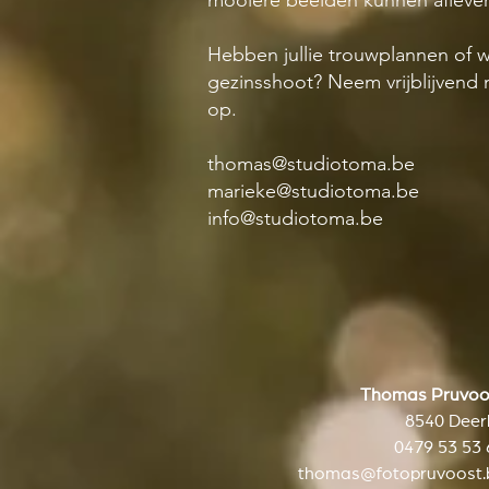
mooiere beelden kunnen afleve
Hebben jullie trouwplannen of w
gezinsshoot? Neem vrijblijvend
op.
thomas@studiotoma.be
marieke@studiotoma.be
info@studiotoma.be
Thomas Pruvoo
8540 Deerl
0479 53 53 
thomas@fotopruvoost.