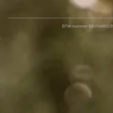
BTW-nummer BE05688513