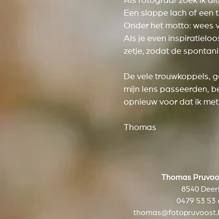
Als fotograaf zoek ik al
Een slappe lach of een tra
Onder het motto: wees vo
Als je even inspiratieloo
zetje, zodat de spontan
De vele trouwkoppels, g
mijn lens passeerden, be
opnieuw voor dat ik met
Thomas
Thomas Pruvoo
8540 Deerl
0479 53 53 
thomas@fotopruvoost.