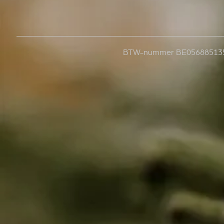
BTW-nummer BE05688513